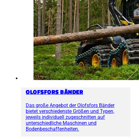
OLOFSFORS BÄNDER
Das große Angebot der Olofsfors Bänder
bietet verschiedenste Größen und Typen,
jeweils individuell zugeschnitten auf
unterschiedliche Maschinen und
Bodenbeschaffenheiten.