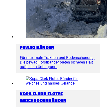
PEWAG BÄNDER
Für maximale Traktion und Bodenschonung:
Die pewag Forstbänder bieten sicheren Halt
auf jedem Untergrund.
KOPA CLARK FLOTEC
WEICHBODENBÄNDER