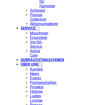
für
Harvester
Software
Ponsse
Collection
Aktionsangebote
SERVICE
Maschinen
Ersatzteile
Vor-Ort-
Service
Active
Care
GEBRAUCHTMASCHINEN
ÜBER UNS
Karriere
News
Events
Partnerschaften
Projekte
Historie
Ladies
Lounge
Ponsse