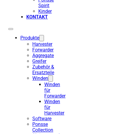
Spirit
Kinder
KONTAKT
Produkte
Harvester
Forwarder
Aggregate
Greifer
Zubehör &
Ersatzteile
Winden
Winden
für
Forwarder
Winden
für
Harvester
Software
Ponsse
Collection