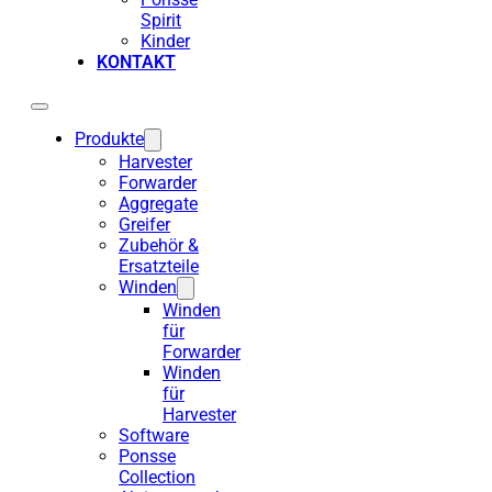
Spirit
Kinder
KONTAKT
Produkte
Harvester
Forwarder
Aggregate
Greifer
Zubehör &
Ersatzteile
Winden
Winden
für
Forwarder
Winden
für
Harvester
Software
Ponsse
Collection