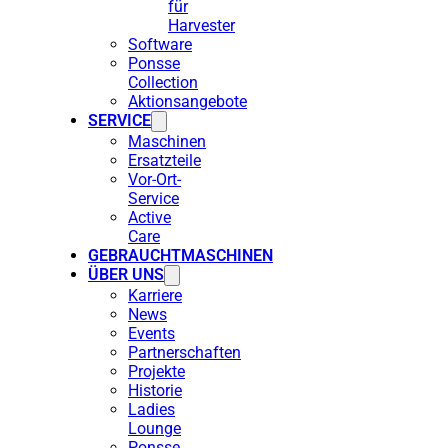
für
Harvester
Software
Ponsse
Collection
Aktionsangebote
SERVICE
Maschinen
Ersatzteile
Vor-Ort-
Service
Active
Care
GEBRAUCHTMASCHINEN
ÜBER UNS
Karriere
News
Events
Partnerschaften
Projekte
Historie
Ladies
Lounge
Ponsse