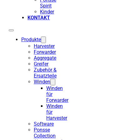
Spirit
Kinder
KONTAKT
Produkte
Harvester
Forwarder
Aggregate
Greifer
Zubehör &
Ersatzteile
Winden
Winden
für
Forwarder
Winden
für
Harvester
Software
Ponsse
Collection