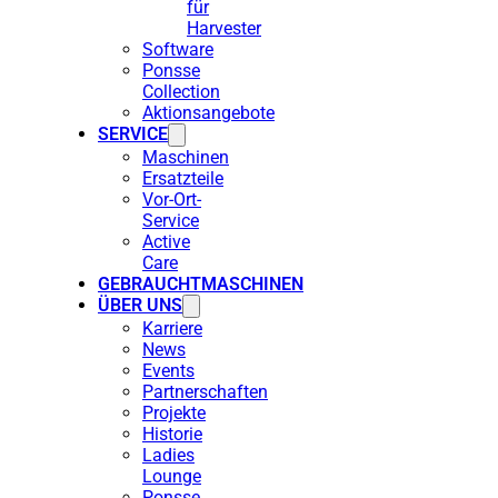
für
Harvester
Software
Ponsse
Collection
Aktionsangebote
SERVICE
Maschinen
Ersatzteile
Vor-Ort-
Service
Active
Care
GEBRAUCHTMASCHINEN
ÜBER UNS
Karriere
News
Events
Partnerschaften
Projekte
Historie
Ladies
Lounge
Ponsse