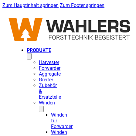
Zum Hauptinhalt springen
Zum Footer springen
PRODUKTE
Harvester
Forwarder
Aggregate
Greifer
Zubehör
&
Ersatzteile
Winden
Winden
für
Forwarder
Winden