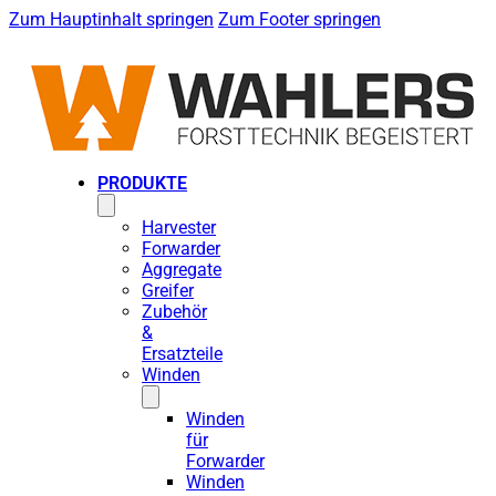
Zum Hauptinhalt springen
Zum Footer springen
PRODUKTE
Harvester
Forwarder
Aggregate
Greifer
Zubehör
&
Ersatzteile
Winden
Winden
für
Forwarder
Winden