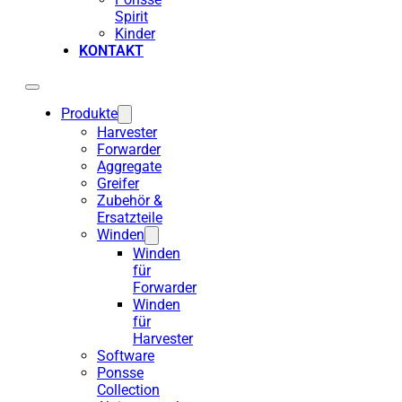
Spirit
Kinder
KONTAKT
Produkte
Harvester
Forwarder
Aggregate
Greifer
Zubehör &
Ersatzteile
Winden
Winden
für
Forwarder
Winden
für
Harvester
Software
Ponsse
Collection