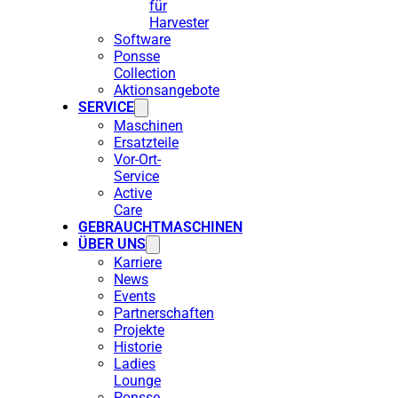
für
Harvester
Software
Ponsse
Collection
Aktionsangebote
SERVICE
Maschinen
Ersatzteile
Vor-Ort-
Service
Active
Care
GEBRAUCHTMASCHINEN
ÜBER UNS
Karriere
News
Events
Partnerschaften
Projekte
Historie
Ladies
Lounge
Ponsse