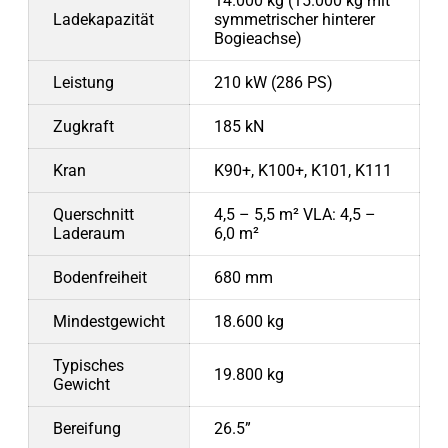
14.000 kg (15.000 kg mit
Ladekapazität
symmetrischer hinterer
Bogieachse)
Leistung
210 kW (286 PS)
Zugkraft
185 kN
Kran
K90+, K100+, K101, K111
Querschnitt
4,5 – 5,5 m² VLA: 4,5 –
Laderaum
6,0 m²
Bodenfreiheit
680 mm
Mindestgewicht
18.600 kg
Typisches
19.800 kg
Gewicht
Bereifung
26.5”