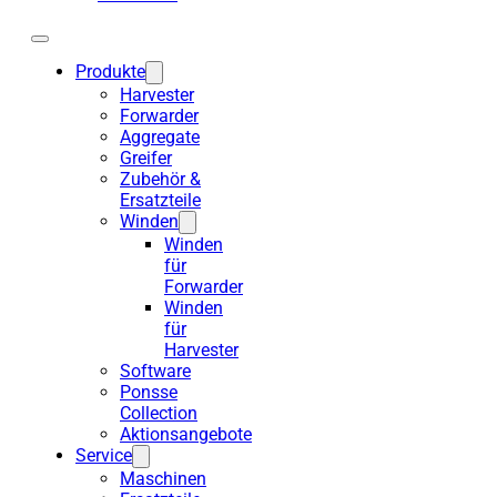
Produkte
Harvester
Forwarder
Aggregate
Greifer
Zubehör &
Ersatzteile
Winden
Winden
für
Forwarder
Winden
für
Harvester
Software
Ponsse
Collection
Aktionsangebote
Service
Maschinen