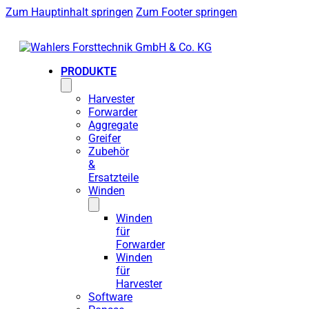
Zum Hauptinhalt springen
Zum Footer springen
PRODUKTE
Harvester
Forwarder
Aggregate
Greifer
Zubehör
&
Ersatzteile
Winden
Winden
für
Forwarder
Winden
für
Harvester
Software