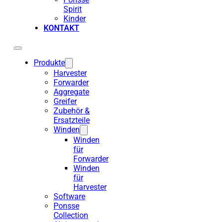
Spirit
Kinder
KONTAKT
Produkte
Harvester
Forwarder
Aggregate
Greifer
Zubehör &
Ersatzteile
Winden
Winden
für
Forwarder
Winden
für
Harvester
Software
Ponsse
Collection