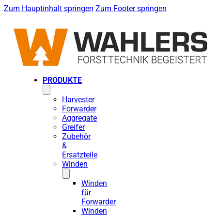
Zum Hauptinhalt springen
Zum Footer springen
PRODUKTE
Harvester
Forwarder
Aggregate
Greifer
Zubehör
&
Ersatzteile
Winden
Winden
für
Forwarder
Winden