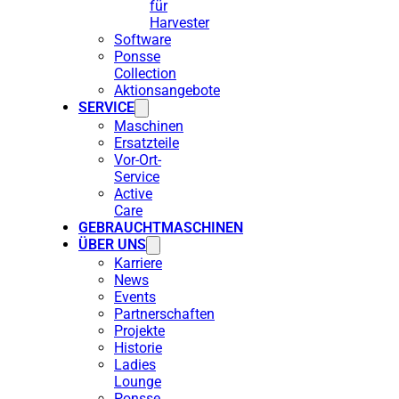
für
Harvester
Software
Ponsse
Collection
Aktionsangebote
SERVICE
Maschinen
Ersatzteile
Vor-Ort-
Service
Active
Care
GEBRAUCHTMASCHINEN
ÜBER UNS
Karriere
News
Events
Partnerschaften
Projekte
Historie
Ladies
Lounge
Ponsse