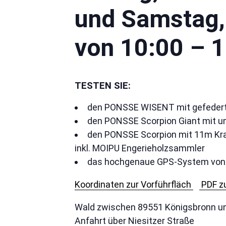
und Samstag,
von 10:00 – 
TESTEN SIE:
den PONSSE WISENT mit gefederte
den PONSSE Scorpion Giant mit 
den PONSSE Scorpion mit 11m Kr
inkl. MOIPU Engerieholzsammler
das hochgenaue GPS-System von 
Koordinaten zur Vorführfläch
PDF zu
Wald zwischen 89551 Königsbronn u
Anfahrt über Niesitzer Straße