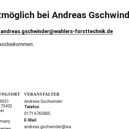
tmöglich bei
Andreas Gschwind
5
andreas.gschwinder@wahlers-forsttechnik.de
n vorbeikommen.
UNGSORT
VERANSTALTER
89551
Andreas Gschwinder
 73432
Telefon
ber
0171 6765805
E-Mail
rmany
andreas.gschwinder@wa
zeigen