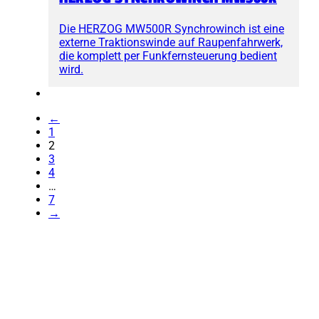
Die HERZOG MW500R Synchrowinch ist eine
externe Traktionswinde auf Raupenfahrwerk,
die komplett per Funkfernsteuerung bedient
wird.
←
1
2
3
4
…
7
→