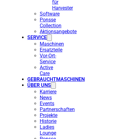
für
Harvester
Software
Ponsse
Collection
Aktionsangebote
SERVICE
Maschinen
Ersatzteile
Vor-Ort-
Service
Active
Care
GEBRAUCHTMASCHINEN
ÜBER UNS
Karriere
News
Events
Partnerschaften
Projekte
Historie
Ladies
Lounge
Ponsse