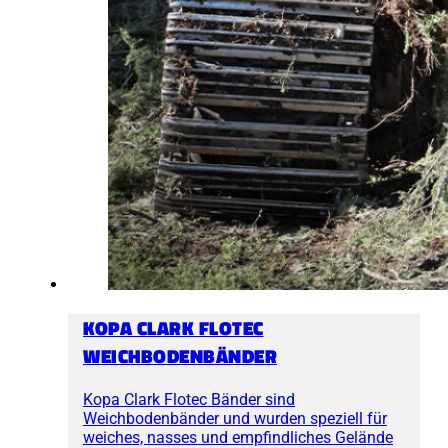
KOPA CLARK FLOTEC
WEICHBODENBÄNDER
Kopa Clark Flotec Bänder sind
Weichbodenbänder und wurden speziell für
weiches, nasses und empfindliches Gelände