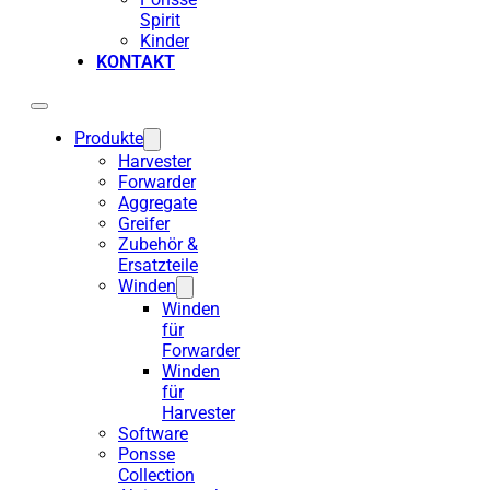
Spirit
Kinder
KONTAKT
Produkte
Harvester
Forwarder
Aggregate
Greifer
Zubehör &
Ersatzteile
Winden
Winden
für
Forwarder
Winden
für
Harvester
Software
Ponsse
Collection