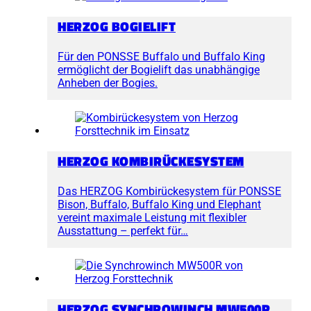
HERZOG BOGIELIFT
Für den PONSSE Buffalo und Buffalo King
ermöglicht der Bogielift das unabhängige
Anheben der Bogies.
HERZOG KOMBIRÜCKESYSTEM
Das HERZOG Kombirückesystem für PONSSE
Bison, Buffalo, Buffalo King und Elephant
vereint maximale Leistung mit flexibler
Ausstattung – perfekt für…
HERZOG SYNCHROWINCH MW500R